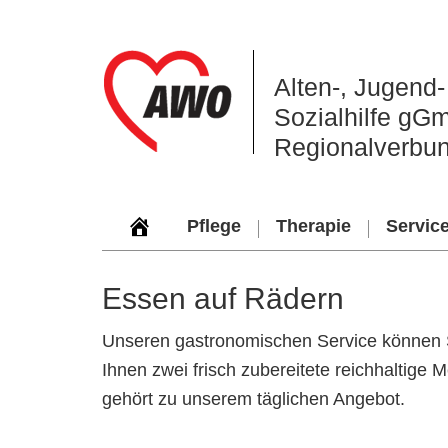
Zur
Zum
Zur
Hauptnavigation
Inhalt
Seitenspalte
springen
springen
springen
Alten‑, Jugend‑
Sozialhilfe gG
Regionalverbu
Pflege
Therapie
Servic
Essen auf Rädern
Unseren gastronomischen Service können S
Ihnen zwei frisch zubereitete reichhaltige 
gehört zu unserem täglichen Angebot.