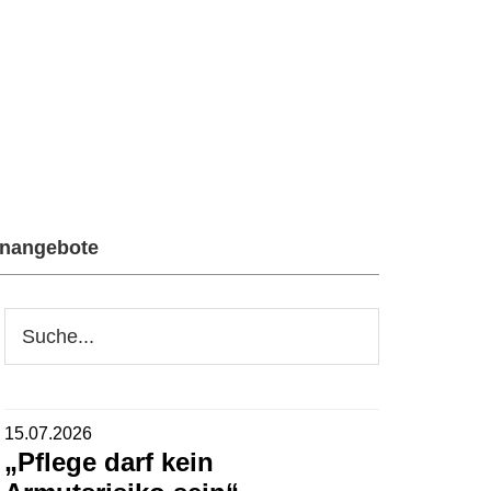
enangebote
Seitenspalte
Webseite
durchsuchen
15.07.2026
„Pflege darf kein