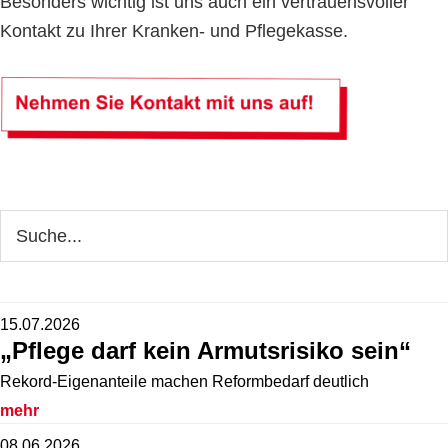
Besonders wichtig ist uns auch ein vertrauensvoller
Kontakt zu Ihrer Kranken- und Pflegekasse.
Seitenspalte
Webseite
durchsuchen
15.07.2026
„Pflege darf kein Armutsrisiko sein“
Rekord-Eigenanteile machen Reformbedarf deutlich
mehr
08.06.2026