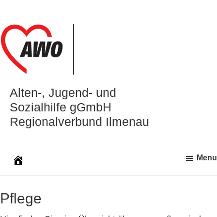
Zur
Zum
Zur
Hauptnavigation
Inhalt
Seitenspalte
springen
springen
springen
Alten‑, Jugend‑ und
Sozialhilfe gGmbH
Regionalverbund Ilmenau
Menu
Pflege