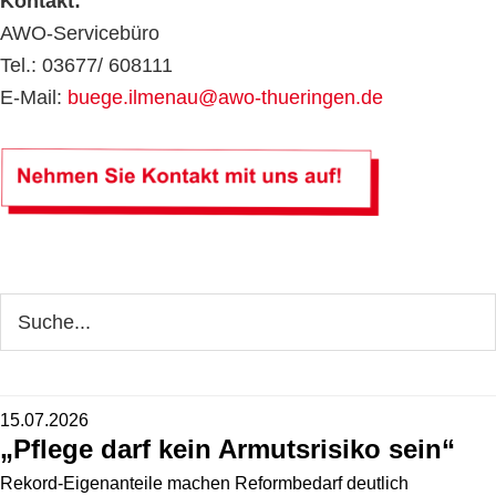
Kontakt:
AWO-Servicebüro
Tel.: 03677/ 608111
E-Mail:
buege.ilmenau@awo-thueringen.de
Seitenspalte
Webseite
durchsuchen
15.07.2026
„Pflege darf kein Armutsrisiko sein“
Rekord-Eigenanteile machen Reformbedarf deutlich