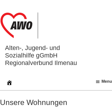
Zur
Zum
Zur
Hauptnavigation
Inhalt
Seitenspalte
springen
springen
springen
Alten‑, Jugend‑ und
Sozialhilfe gGmbH
Regionalverbund Ilmenau
Menu
Unsere Wohnungen